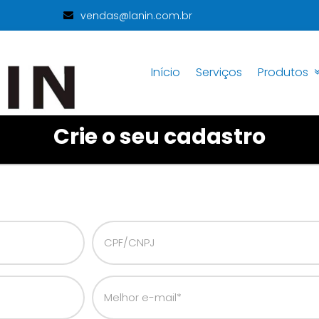
vendas@lanin.com.br
Início
Serviços
Produtos
Crie o seu cadastro