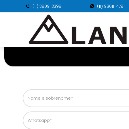
(11) 3909-3399
(11) 98611-4791