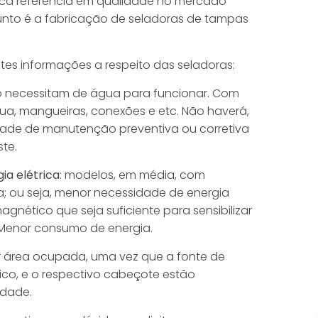
rca referência em qualidade no mercado
unto é a fabricação de seladoras de tampas
tes informações a respeito das seladoras:
o necessitam de água para funcionar. Com
ua, mangueiras, conexões e etc. Não haverá,
dade de manutenção preventiva ou corretiva
ste.
a elétrica
: modelos, em média, com
; ou seja, menor necessidade de energia
gnético que seja suficiente para sensibilizar
. Menor consumo de energia.
área ocupada, uma vez que a fonte de
o, e o respectivo cabeçote estão
dade.