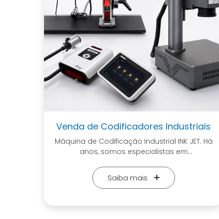
Venda de Codificadores Industriais
Máquina de Codificação Industrial INK JET. Há
anos, somos especialistas em
equipamentos de codificação industrial,
oferecendo tecnologia de ponta para
Saiba mais
otimizar sua linha de produção.
Trabalhamos com as melhores marcas
internacionais, cada uma selecionada para
atender diferentes necessidades. Não sabe