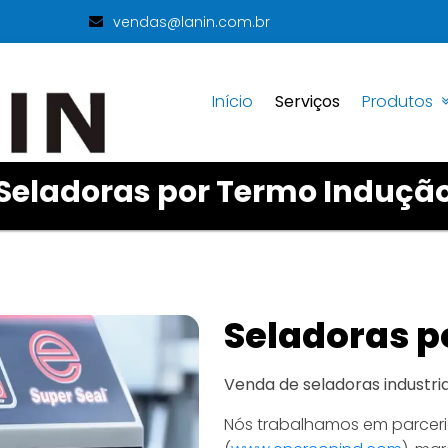
vendas@lanin.com.br
Início
Serviços
Produtos
Seladoras por Termo Induçã
Seladoras p
Venda de seladoras industria
Nós trabalhamos em parcer