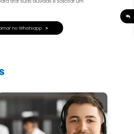
a tirar suas dúvidas e solicitar um
amar no Whatsapp
s