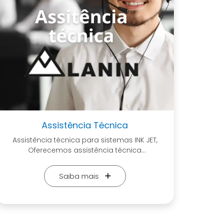
Assistência Técnica
Assistência técnica para sistemas INK JET,
Oferecemos assistência técnica
especializada para equipamentos INK JET e
para SISTEMAS DE CURA UV, garantindo que
Saiba mais
seus equipamentos operem com máxima
eficiência. Nossa equipe qualificada realiza
diagnósticos precisos, manutenção
preventiva e reparos utilizando peças