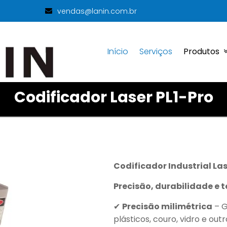
vendas@lanin.com.br
Início
Serviços
Produtos
Codificador Laser PL1-Pro
Codificador Industrial Las
Precisão, durabilidade e
✔
Precisão milimétrica
– G
plásticos, couro, vidro e outr