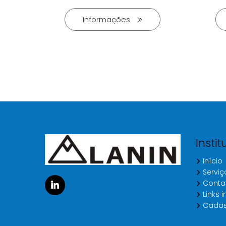
Informações
Instit
Início
Serviç
Conta
Links 
Cadas