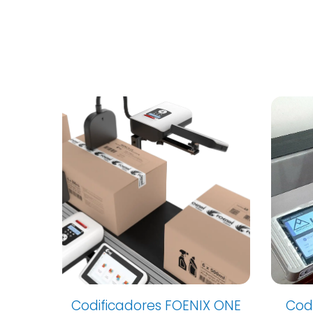
X ONE
Codificador Ink Jet - FP2
Codi