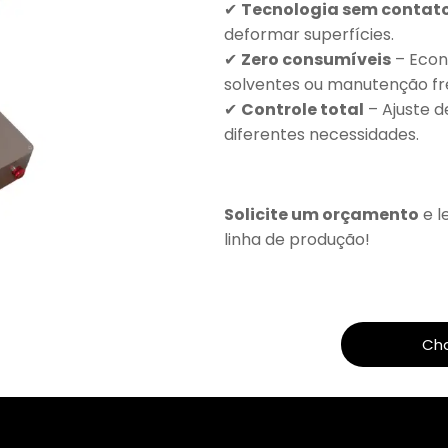
✔
Tecnologia sem contat
deformar superfícies.
✔
Zero consumíveis
– Econ
solventes ou manutenção fr
✔
Controle total
– Ajuste d
diferentes necessidades.
Solicite um orçamento
e l
linha de produção!
Ch